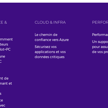
E &
CLOUD & INFRA
PERFOR
Le chemin de
Performa
comment
confiance vers Azure
Un suppo
teurs
Sécurisez vos
pour assur
ilot+PC
applications et vos
de vos pr
une
données critiques
C
nt de
rmant et
s
ce
vec