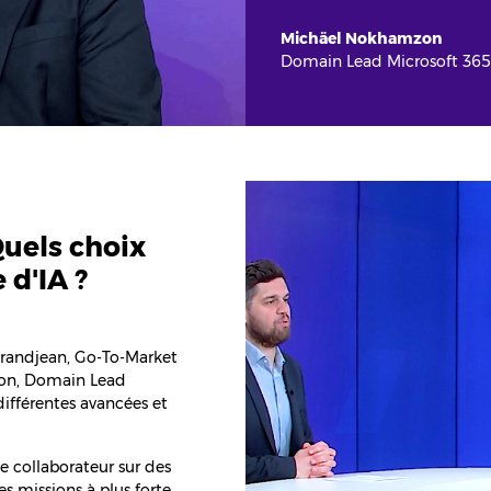
Michäel Nokhamzon
Domain Lead Microsoft 36
Quels choix
 d'IA ?
 Grandjean, Go-To-Market
zon, Domain Lead
ifférentes avancées et
 collaborateur sur des
es missions à plus forte