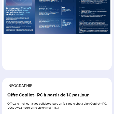
INFOGRAPHIE
INFOGRAPHIE
Tout ce qu’il faut pour réussir votre passage à
Offre Copilot+ PC à partir de 1€ par jour
Windows 11
Offrez le meilleur à vos collaborateurs en faisant le choix d'un Copilot+ PC.
Modernisez vos postes, renforcez votre sécurité et préparez vos équipes à
Découvrez notre offre clé en main ! [...]
l’IA avec Windows 11 et les nouveaux Copilot+ PC. Découvrez comment
gagner en performance, en simplicité de gestion et en productivité au