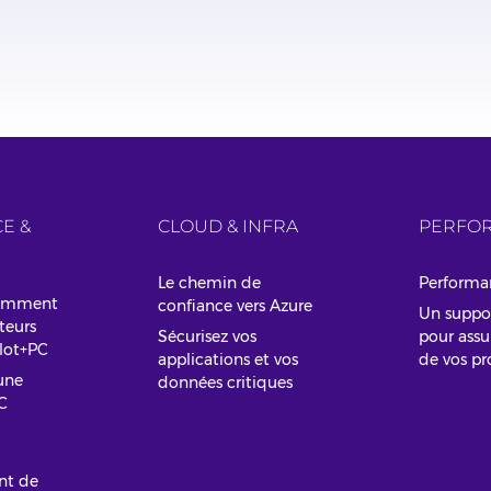
E &
CLOUD & INFRA
PERFOR
Le chemin de
Performa
comment
confiance vers Azure
Un suppo
teurs
Sécurisez vos
pour assur
ilot+PC
applications et vos
de vos pr
une
données critiques
C
nt de