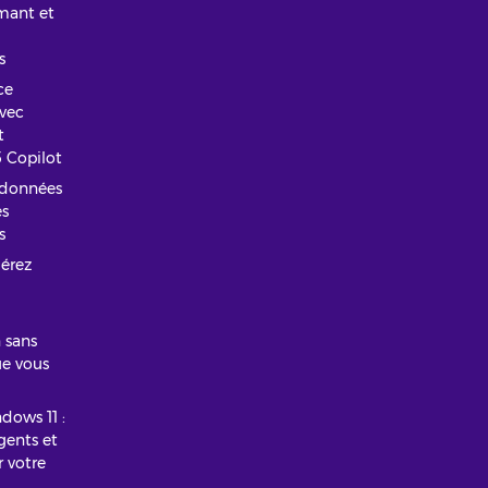
rmant et
s
ce
vec
t
 Copilot
 données
es
s
érez
 sans
ue vous
ows 11 :
gents et
r votre