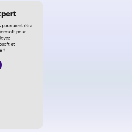
xpert
pourraient être
icrosoft pour
loyez
osoft et
é ?