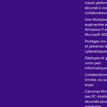
travail perfo
sécurisé à vos
collaborateur
Une Workpla
augmentée a
Windows 11 e
Microsoft 365
Protégez vos
et prévenez l
cyberattaque
Déployez et g
votre parc
informatique
Collaboration
limites, où q
soyez
Gammes Wind
des PC intelli
sécurisés pou
entreprise